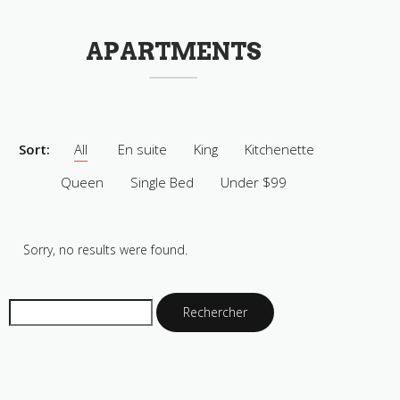
APARTMENTS
Sort:
All
En suite
King
Kitchenette
Queen
Single Bed
Under $99
Sorry, no results were found.