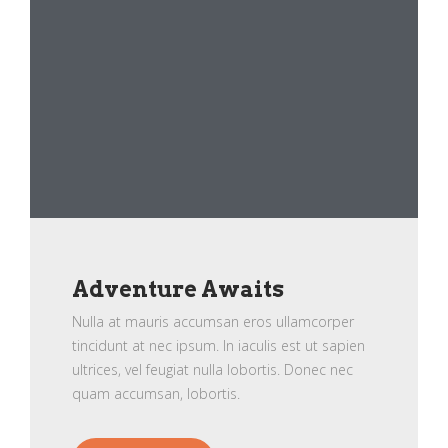
Adventure Awaits
Nulla at mauris accumsan eros ullamcorper
tincidunt at nec ipsum. In iaculis est ut sapien
ultrices, vel feugiat nulla lobortis. Donec nec
quam accumsan, lobortis.