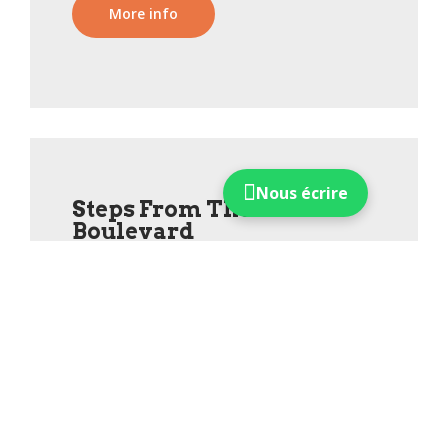
More info
Nous écrire
Steps From The
Boulevard
Nulla at mauris accumsan eros ullamcorper
tincidunt at nec ipsum. In iaculis est ut sapien
ultrices, vel feugiat nulla lobortis. Donec nec
quam accumsan, lobortis.
More info